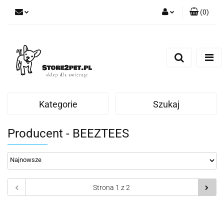
(
0
)
Zaloguj się
Zarejestruj się
Dodaj zgłoszenie
Kategorie
Szukaj
Producent - BEEZTEES