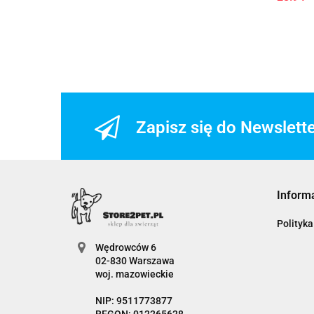
Versele-Laga
Vitakraft
Vitapol
WĘGROWSKIE Hanna Górska
Wio-Mar
Witte Molen
Yarro
Zapisz się do Newslett
Zolux
Zuzala
Inform
Polityka
Wędrowców 6
02-830 Warszawa
woj. mazowieckie
NIP: 9511773877