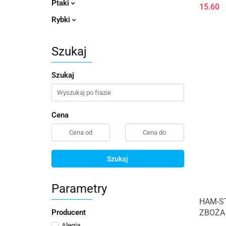
DOMOW
Ptaki
15.60
Rybki
Szukaj
Szukaj
Cena
Szukaj
Parametry
HAM-S
ZBOŻA
Producent
Alegia