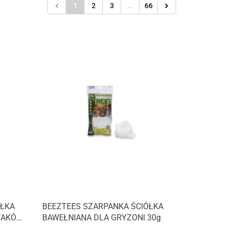
1
2
3
...
66
ÓŁKA
BEEZTEES SZARPANKA ŚCIÓŁKA
PTAKÓW
BAWEŁNIANA DLA GRYZONI 30g