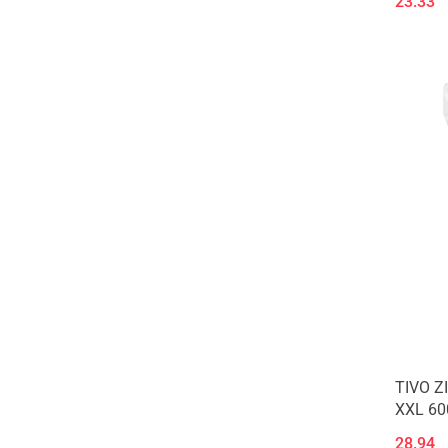
23.33
Gospodarstwo Rolne
Ham Stake
HAM-STAKE
Happet
Herbal Pets
JRS
Little One
Megan
MIMIKO Pets
Nestor
PINOKIO
Spark
Sum-Plast
Tivo
Transwiór
Trixie
TIVO 
Tropical
XXL 60
Trovet
28.94