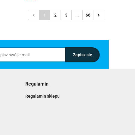
1
2
3
...
66
Regulamin
Regulamin sklepu