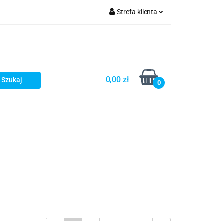
Strefa klienta
omocje
Zaloguj się
Zarejestruj się
Dodaj zgłoszenie
0,00 zł
0