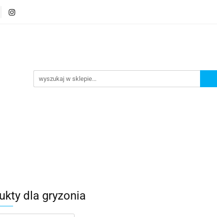
ty
Gryzonie
Ptaki
Rybki
Nowości
Pr
Rybki
Nowości
Promocje
ukty dla gryzonia