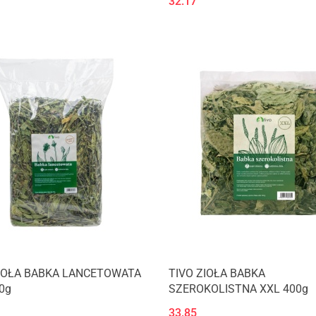
32.17
ZIOŁA BABKA LANCETOWATA
TIVO ZIOŁA BABKA
0g
SZEROKOLISTNA XXL 400g
33.85