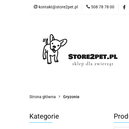
kontakt@store2pet.pl
508 78 78 00
Psy
Ko
Psy
Koty
Gryzonie
Ptaki
Strona główna
Gryzonie
Kategorie
Prod