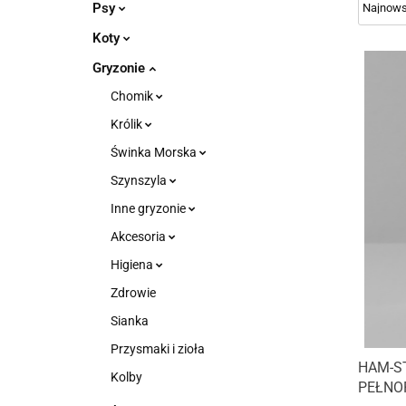
Psy
Koty
Gryzonie
Chomik
Królik
Świnka Morska
Szynszyla
Inne gryzonie
Akcesoria
Higiena
Zdrowie
Sianka
Przysmaki i zioła
HAM-S
Kolby
PEŁNO