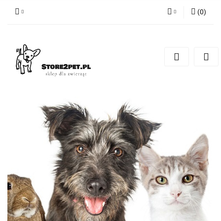
(
0
)
Zaloguj się
Zarejestruj się
Dodaj zgłoszenie