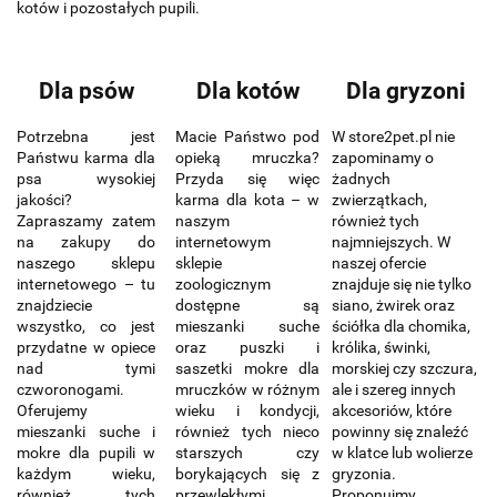
kotów i pozostałych pupili.
Dla psów
Dla kotów
Dla gryzoni
Potrzebna jest
Macie Państwo pod
W store2pet.pl nie
Państwu karma dla
opieką mruczka?
zapominamy o
psa wysokiej
Przyda się więc
żadnych
jakości?
karma dla kota – w
zwierzątkach,
Zapraszamy zatem
naszym
również tych
na zakupy do
internetowym
najmniejszych. W
naszego sklepu
sklepie
naszej ofercie
internetowego – tu
zoologicznym
znajduje się nie tylko
znajdziecie
dostępne są
siano, żwirek oraz
wszystko, co jest
mieszanki suche
ściółka dla chomika,
przydatne w opiece
oraz puszki i
królika, świnki,
nad tymi
saszetki mokre dla
morskiej czy szczura,
czworonogami.
mruczków w różnym
ale i szereg innych
Oferujemy
wieku i kondycji,
akcesoriów, które
mieszanki suche i
również tych nieco
powinny się znaleźć
mokre dla pupili w
starszych czy
w klatce lub wolierze
każdym wieku,
borykających się z
gryzonia.
również tych
przewlekłymi
Proponujmy