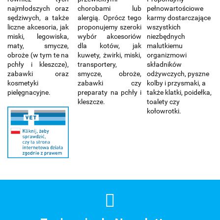
najmłodszych oraz
chorobami lub
pełnowartościowe
sędziwych, a także
alergią. Oprócz tego
karmy dostarczające
liczne akcesoria, jak
proponujemy szeroki
wszystkich
miski, legowiska,
wybór akcesoriów
niezbędnych
maty, smycze,
dla kotów, jak
malutkiemu
obroże (w tym te na
kuwety, żwirki, miski,
organizmowi
pchły i kleszcze),
transportery,
składników
zabawki oraz
smycze, obroże,
odżywczych, pyszne
kosmetyki
zabawki czy
kolby i przysmaki, a
pielęgnacyjne.
preparaty na pchły i
także klatki, poidełka,
kleszcze.
toalety czy
kołowrotki.