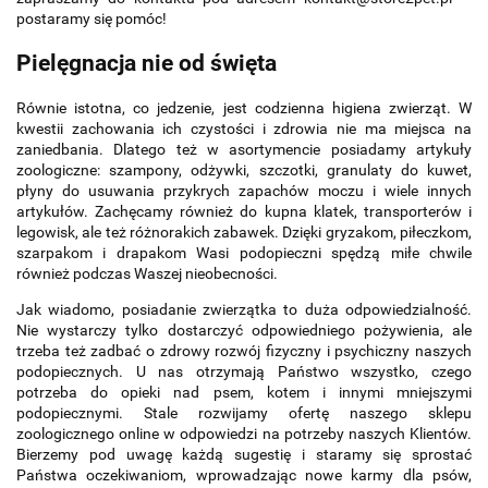
postaramy się pomóc!
Pielęgnacja nie od święta
Równie istotna, co jedzenie, jest codzienna higiena zwierząt. W
kwestii zachowania ich czystości i zdrowia nie ma miejsca na
zaniedbania. Dlatego też w asortymencie posiadamy artykuły
zoologiczne: szampony, odżywki, szczotki, granulaty do kuwet,
płyny do usuwania przykrych zapachów moczu i wiele innych
artykułów. Zachęcamy również do kupna klatek, transporterów i
legowisk, ale też różnorakich zabawek. Dzięki gryzakom, piłeczkom,
szarpakom i drapakom Wasi podopieczni spędzą miłe chwile
również podczas Waszej nieobecności.
Jak wiadomo, posiadanie zwierzątka to duża odpowiedzialność.
Nie wystarczy tylko dostarczyć odpowiedniego pożywienia, ale
trzeba też zadbać o zdrowy rozwój fizyczny i psychiczny naszych
podopiecznych. U nas otrzymają Państwo wszystko, czego
potrzeba do opieki nad psem, kotem i innymi mniejszymi
podopiecznymi. Stale rozwijamy ofertę naszego sklepu
zoologicznego online w odpowiedzi na potrzeby naszych Klientów.
Bierzemy pod uwagę każdą sugestię i staramy się sprostać
Państwa oczekiwaniom, wprowadzając nowe karmy dla psów,