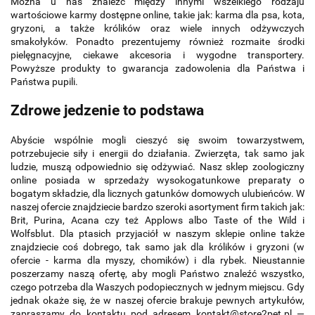
Można u nas znaleźć między innymi wszelkiego rodzaju
wartościowe karmy dostępne online, takie jak: karma dla psa, kota,
gryzoni, a także królików oraz wiele innych odżywczych
smakołyków. Ponadto prezentujemy również rozmaite środki
pielęgnacyjne, ciekawe akcesoria i wygodne transportery.
Powyższe produkty to gwarancja zadowolenia dla Państwa i
Państwa pupili.
Zdrowe jedzenie to podstawa
Abyście wspólnie mogli cieszyć się swoim towarzystwem,
potrzebujecie siły i energii do działania. Zwierzęta, tak samo jak
ludzie, muszą odpowiednio się odżywiać. Nasz sklep zoologiczny
online posiada w sprzedaży wysokogatunkowe preparaty o
bogatym składzie, dla licznych gatunków domowych ulubieńców. W
naszej ofercie znajdziecie bardzo szeroki asortyment firm takich jak:
Brit, Purina, Acana czy też Applows albo Taste of the Wild i
Wolfsblut. Dla ptasich przyjaciół w naszym sklepie online także
znajdziecie coś dobrego, tak samo jak dla królików i gryzoni (w
ofercie - karma dla myszy, chomików) i dla rybek. Nieustannie
poszerzamy naszą ofertę, aby mogli Państwo znaleźć wszystko,
czego potrzeba dla Waszych podopiecznych w jednym miejscu. Gdy
jednak okaże się, że w naszej ofercie brakuje pewnych artykułów,
zapraszamy do kontaktu pod adresem kontakt@store2pet.pl —