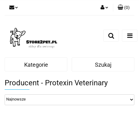
(
0
)
Zaloguj się
Zarejestruj się
Dodaj zgłoszenie
Kategorie
Szukaj
Producent - Protexin Veterinary