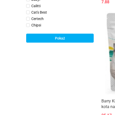
7.88
Calitti
Cat's Best
Certech
Chipsi
Drewuś
Duvo+
Pokaż
Gaja
Golden Grey
Pigwa drzewna
Vitakraft
Barry K
kota na