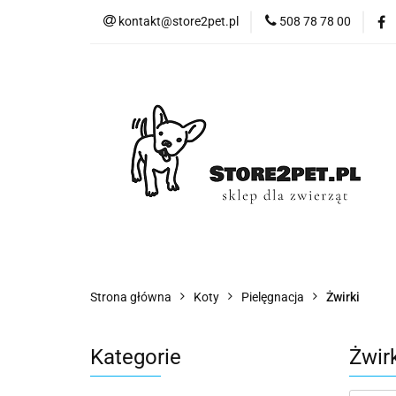
kontakt@store2pet.pl
508 78 78 00
Psy
Ko
Psy
Koty
Gryzonie
Ptaki
Strona główna
Koty
Pielęgnacja
Żwirki
Kategorie
Żwirk