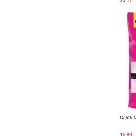
25.17
Calitti 
15.89