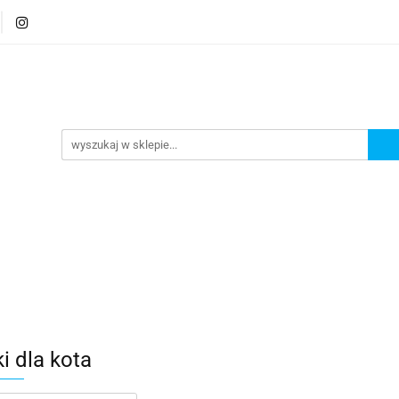
ty
Gryzonie
Ptaki
Rybki
Nowości
Pr
Rybki
Nowości
Promocje
i dla kota