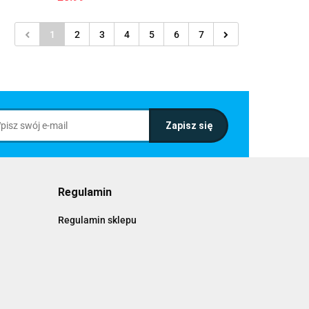
1
2
3
4
5
6
7
Regulamin
Regulamin sklepu