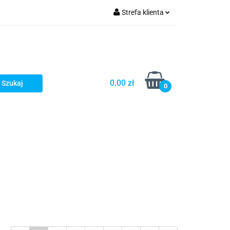
Strefa klienta
omocje
Zaloguj się
Zarejestruj się
Dodaj zgłoszenie
0,00 zł
0