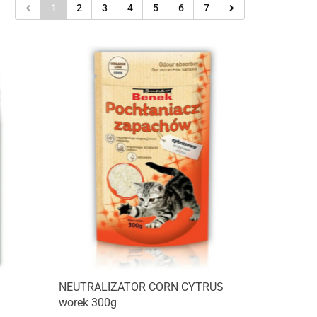
1
2
3
4
5
6
7
NEUTRALIZATOR CORN CYTRUS
worek 300g