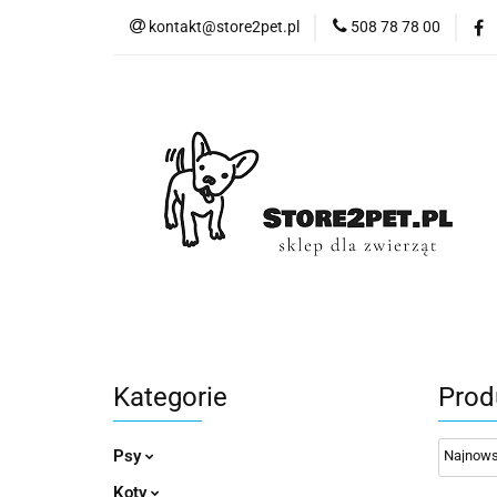
kontakt@store2pet.pl
508 78 78 00
Psy
Ko
Psy
Koty
Gryzonie
Ptaki
Kategorie
Prod
Psy
Koty