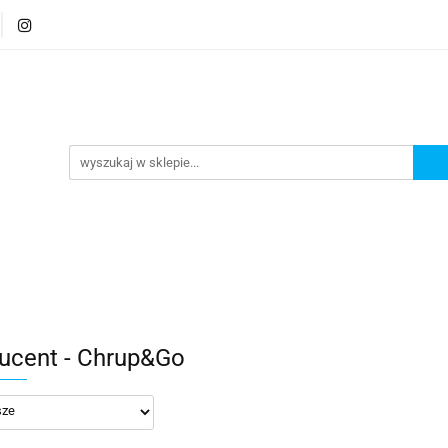
ty
Gryzonie
Ptaki
Rybki
Nowości
Pr
Rybki
Nowości
Promocje
ucent - Chrup&Go