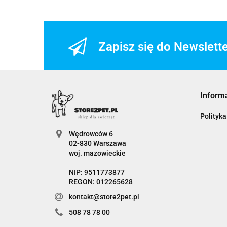
Zapisz się do Newslett
Inform
Polityka
Wędrowców 6
02-830 Warszawa
woj. mazowieckie
NIP: 9511773877
REGON: 012265628
kontakt@store2pet.pl
508 78 78 00