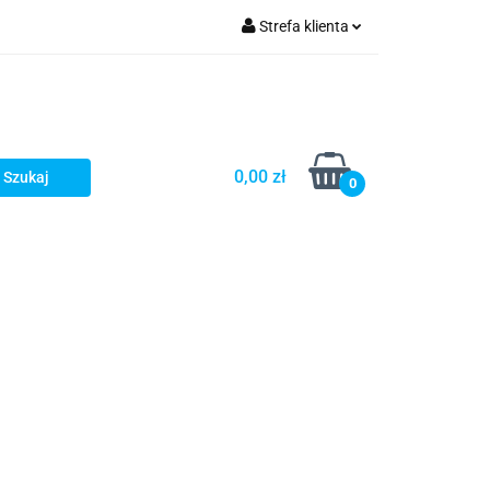
Strefa klienta
omocje
Zaloguj się
Zarejestruj się
Dodaj zgłoszenie
0,00 zł
0