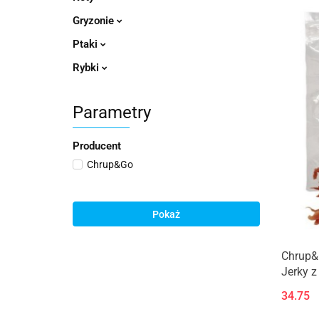
Gryzonie
Ptaki
Rybki
Parametry
Producent
Chrup&Go
Pokaż
Chrup&G
Jerky z
34.75