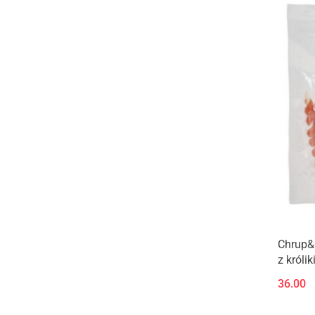
Chrup&
z króli
36.00