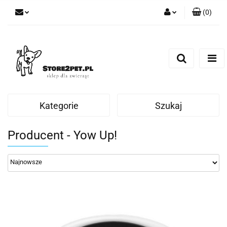
(
0
)
Zaloguj się
Zarejestruj się
Dodaj zgłoszenie
Kategorie
Szukaj
Producent - Yow Up!