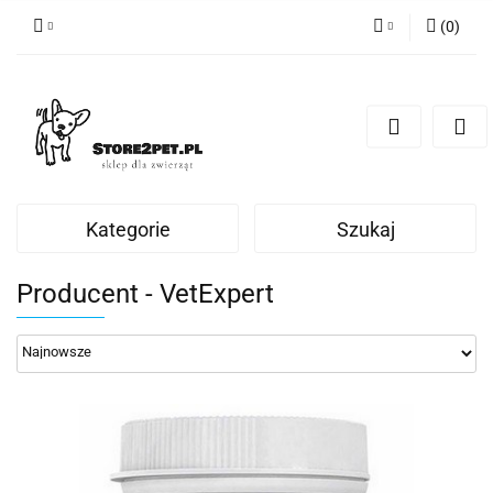
(
0
)
Zaloguj się
Zarejestruj się
Dodaj zgłoszenie
Kategorie
Szukaj
Producent - VetExpert