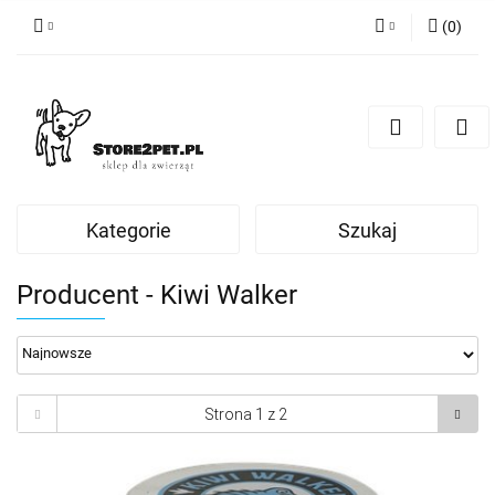
(
0
)
Zaloguj się
Zarejestruj się
Dodaj zgłoszenie
Kategorie
Szukaj
Producent - Kiwi Walker