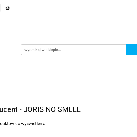
ty
Gryzonie
Ptaki
Rybki
Nowości
Pr
Rybki
Nowości
Promocje
ucent - JORIS NO SMELL
oduktów do wyświetlenia