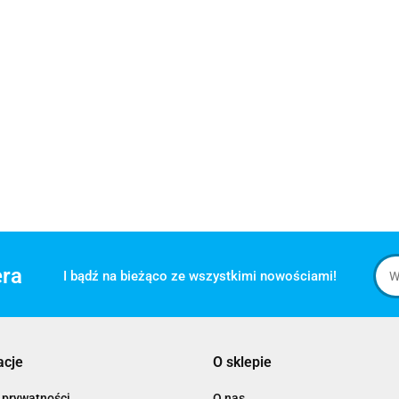
era
I bądź na bieżąco ze wszystkimi nowościami!
acje
O sklepie
 prywatności
O nas