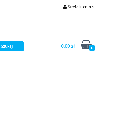
Strefa klienta
omocje
Zaloguj się
Zarejestruj się
Dodaj zgłoszenie
0,00 zł
0