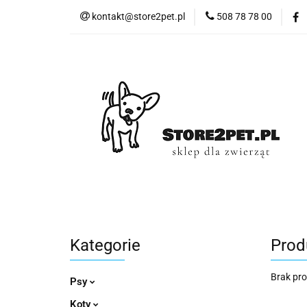
kontakt@store2pet.pl
508 78 78 00
Psy
Ko
Psy
Koty
Gryzonie
Ptaki
Kategorie
Prod
Brak pr
Psy
Koty