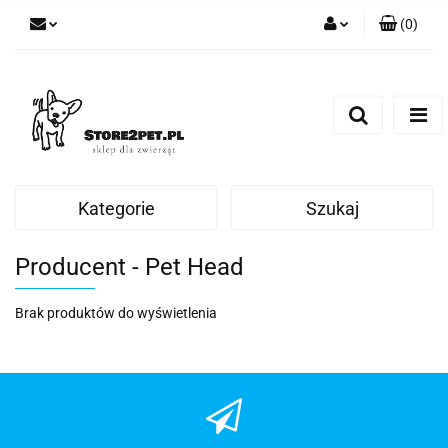
(
0
)
Zaloguj się
Zarejestruj się
Dodaj zgłoszenie
Kategorie
Szukaj
Producent - Pet Head
Brak produktów do wyświetlenia