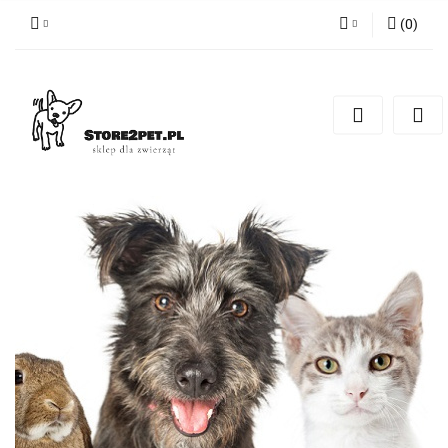
(
0
)
Zaloguj się
Zarejestruj się
Dodaj zgłoszenie