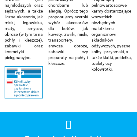
najmłodszych oraz
chorobami lub
pełnowartościowe
sędziwych, a także
alergią. Oprócz tego
karmy dostarczające
liczne akcesoria, jak
proponujemy szeroki
wszystkich
miski, legowiska,
wybór akcesoriów
niezbędnych
maty, smycze,
dla kotów, jak
malutkiemu
obroże (w tym te na
kuwety, żwirki, miski,
organizmowi
pchły i kleszcze),
transportery,
składników
zabawki oraz
smycze, obroże,
odżywczych, pyszne
kosmetyki
zabawki czy
kolby i przysmaki, a
pielęgnacyjne.
preparaty na pchły i
także klatki, poidełka,
kleszcze.
toalety czy
kołowrotki.