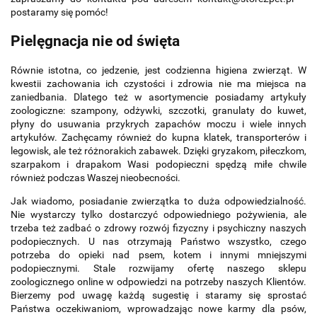
postaramy się pomóc!
Pielęgnacja nie od święta
Równie istotna, co jedzenie, jest codzienna higiena zwierząt. W
kwestii zachowania ich czystości i zdrowia nie ma miejsca na
zaniedbania. Dlatego też w asortymencie posiadamy artykuły
zoologiczne: szampony, odżywki, szczotki, granulaty do kuwet,
płyny do usuwania przykrych zapachów moczu i wiele innych
artykułów. Zachęcamy również do kupna klatek, transporterów i
legowisk, ale też różnorakich zabawek. Dzięki gryzakom, piłeczkom,
szarpakom i drapakom Wasi podopieczni spędzą miłe chwile
również podczas Waszej nieobecności.
Jak wiadomo, posiadanie zwierzątka to duża odpowiedzialność.
Nie wystarczy tylko dostarczyć odpowiedniego pożywienia, ale
trzeba też zadbać o zdrowy rozwój fizyczny i psychiczny naszych
podopiecznych. U nas otrzymają Państwo wszystko, czego
potrzeba do opieki nad psem, kotem i innymi mniejszymi
podopiecznymi. Stale rozwijamy ofertę naszego sklepu
zoologicznego online w odpowiedzi na potrzeby naszych Klientów.
Bierzemy pod uwagę każdą sugestię i staramy się sprostać
Państwa oczekiwaniom, wprowadzając nowe karmy dla psów,