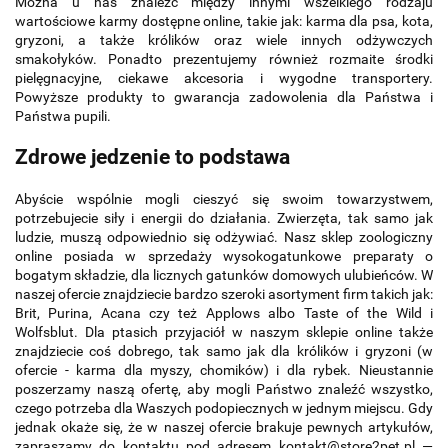
Można u nas znaleźć między innymi wszelkiego rodzaju
wartościowe karmy dostępne online, takie jak: karma dla psa, kota,
gryzoni, a także królików oraz wiele innych odżywczych
smakołyków. Ponadto prezentujemy również rozmaite środki
pielęgnacyjne, ciekawe akcesoria i wygodne transportery.
Powyższe produkty to gwarancja zadowolenia dla Państwa i
Państwa pupili.
Zdrowe jedzenie to podstawa
Abyście wspólnie mogli cieszyć się swoim towarzystwem,
potrzebujecie siły i energii do działania. Zwierzęta, tak samo jak
ludzie, muszą odpowiednio się odżywiać. Nasz sklep zoologiczny
online posiada w sprzedaży wysokogatunkowe preparaty o
bogatym składzie, dla licznych gatunków domowych ulubieńców. W
naszej ofercie znajdziecie bardzo szeroki asortyment firm takich jak:
Brit, Purina, Acana czy też Applows albo Taste of the Wild i
Wolfsblut. Dla ptasich przyjaciół w naszym sklepie online także
znajdziecie coś dobrego, tak samo jak dla królików i gryzoni (w
ofercie - karma dla myszy, chomików) i dla rybek. Nieustannie
poszerzamy naszą ofertę, aby mogli Państwo znaleźć wszystko,
czego potrzeba dla Waszych podopiecznych w jednym miejscu. Gdy
jednak okaże się, że w naszej ofercie brakuje pewnych artykułów,
zapraszamy do kontaktu pod adresem kontakt@store2pet.pl —