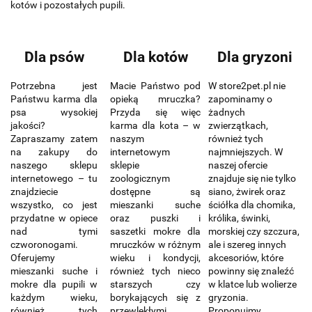
kotów i pozostałych pupili.
Dla psów
Dla kotów
Dla gryzoni
Potrzebna jest
Macie Państwo pod
W store2pet.pl nie
Państwu karma dla
opieką mruczka?
zapominamy o
psa wysokiej
Przyda się więc
żadnych
jakości?
karma dla kota – w
zwierzątkach,
Zapraszamy zatem
naszym
również tych
na zakupy do
internetowym
najmniejszych. W
naszego sklepu
sklepie
naszej ofercie
internetowego – tu
zoologicznym
znajduje się nie tylko
znajdziecie
dostępne są
siano, żwirek oraz
wszystko, co jest
mieszanki suche
ściółka dla chomika,
przydatne w opiece
oraz puszki i
królika, świnki,
nad tymi
saszetki mokre dla
morskiej czy szczura,
czworonogami.
mruczków w różnym
ale i szereg innych
Oferujemy
wieku i kondycji,
akcesoriów, które
mieszanki suche i
również tych nieco
powinny się znaleźć
mokre dla pupili w
starszych czy
w klatce lub wolierze
każdym wieku,
borykających się z
gryzonia.
również tych
przewlekłymi
Proponujmy