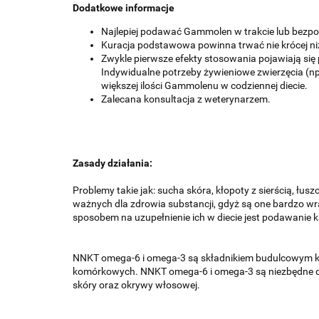
Dodatkowe informacje
Najlepiej podawać Gammolen w trakcie lub bezpo
Kuracja podstawowa powinna trwać nie krócej ni
Zwykle pierwsze efekty stosowania pojawiają si
Indywidualne potrzeby żywieniowe zwierzęcia (n
większej ilości Gammolenu w codziennej diecie.
Zalecana konsultacja z weterynarzem.
Zasady działania:
Problemy takie jak: sucha skóra, kłopoty z sierścią, łu
ważnych dla zdrowia substancji, gdyż są one bardzo wr
sposobem na uzupełnienie ich w diecie jest podawanie
NNKT omega-6 i omega-3 są składnikiem budulcowym ko
komórkowych. NNKT omega-6 i omega-3 są niezbędne do
skóry oraz okrywy włosowej.