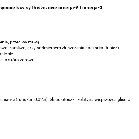
sycone kwasy tłuszczowe omega-6 i omega-3.
ienia, przed wystawą
towa i łamliwa, przy nadmiernym złuszczeniu naskórka (łupież)
pie się
na, a skóra zdrowa
leniacze (ronoxan 0,02%). Skład otoczki: żelatyna wieprzowa, glicero
l