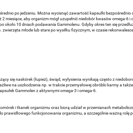
średnio po jedzeniu. Można wycisnąć zawartość kapsułki bezpośrednio
ż 2 miesiące, aby organizm mógł uzupełnić niedobór kwasów omega-6 i
ę po około 10 dniach podawania Gammolenu. Gdyby okres ten się przedłu
p. zwierzęta młode lub stare po wysiłku fizycznym, w czasie rekonwale
szczący się naskórek (łupież), świąd, wyłysienia wynikają często z niedo
ażliwe na uszkodzenia np. w trakcie przemysłowej obróbki karmy a tak
 kapsułek Gammolen z aktywnymi omega-3 i omega-6.
mórek i tkanek organizmu oraz biorą udział w przemianach metabolicz
 prawidłowego funkcjonowania organizmu, a szczególnie ważną rolę peł