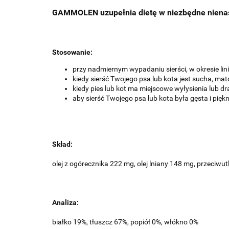
GAMMOLEN uzupełnia dietę w niezbędne niena
Stosowanie:
przy nadmiernym wypadaniu sierści, w okresie lin
kiedy sierść Twojego psa lub kota jest sucha, ma
kiedy pies lub kot ma miejscowe wyłysienia lub dra
aby sierść Twojego psa lub kota była gęsta i pięk
Skład:
olej z ogórecznika 222 mg, olej lniany 148 mg, przeciwut
Analiza:
białko 19%, tłuszcz 67%, popiół 0%, włókno 0%