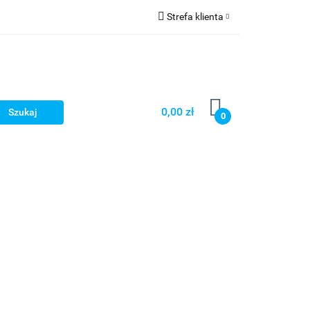
Strefa klienta
mocje
Zaloguj się
Zarejestruj się
Dodaj zgłoszenie
0,00 zł
0