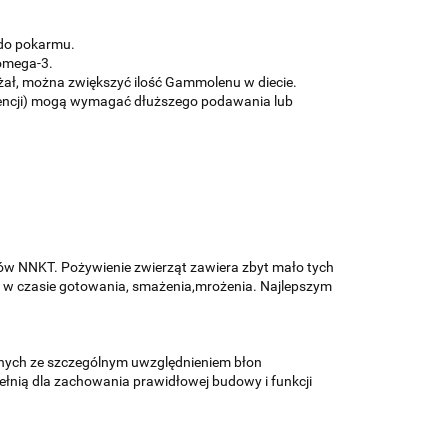
 do pokarmu.
 omega-3.
żał, można zwiększyć ilość Gammolenu w diecie.
scencji) mogą wymagać dłuższego podawania lub
borów NNKT. Pożywienie zwierząt zawiera zbyt mało tych
że w czasie gotowania, smażenia,mrożenia. Najlepszym
nych ze szczególnym uwzględnieniem błon
nią dla zachowania prawidłowej budowy i funkcji