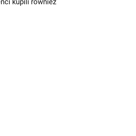
enci kupili również
Hepatiale Forte małe
psy i kot 40 kapsułek
Hepatiale Forte Large
Breed (duże psy) 40 tabl.
84.71
94.09