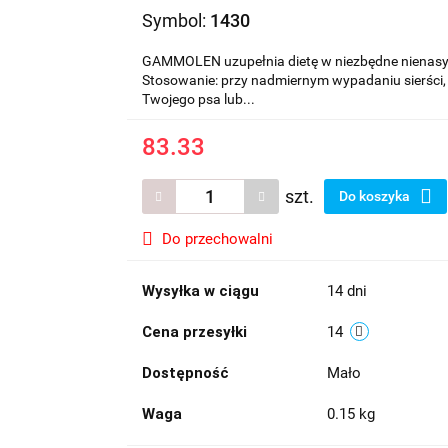
Symbol:
1430
GAMMOLEN uzupełnia dietę w niezbędne nienasy
Stosowanie: przy nadmiernym wypadaniu sierści, w
Twojego psa lub...
83.33
szt.
Do koszyka
Do przechowalni
Wysyłka w ciągu
14 dni
Cena przesyłki
14
Dostępność
Mało
Waga
0.15 kg