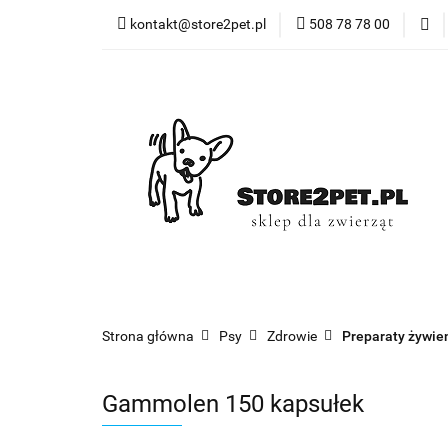
kontakt@store2pet.pl
508 78 78 00
Psy
K
Psy
Koty
Gryzonie
Ptaki
R
Strona główna
Psy
Zdrowie
Preparaty żywie
Gammolen 150 kapsułek