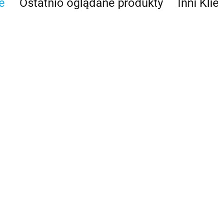
e
Ostatnio oglądane produkty
Inni Kli
niviton Forte
GeriatiVet Dog
us 30 tabletek
Large 45 tabletek
.31
92.75
Dr Seidel Flawitol dla
szczeniąt ras dużych 200
tabl.
69.95