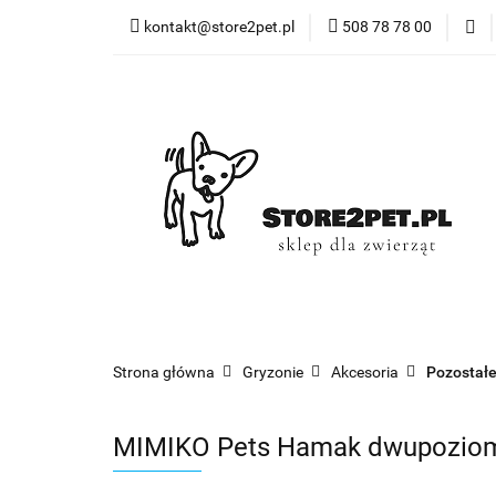
kontakt@store2pet.pl
508 78 78 00
Psy
K
Psy
Koty
Gryzonie
Ptaki
R
Strona główna
Gryzonie
Akcesoria
Pozostałe
MIMIKO Pets Hamak dwupozio