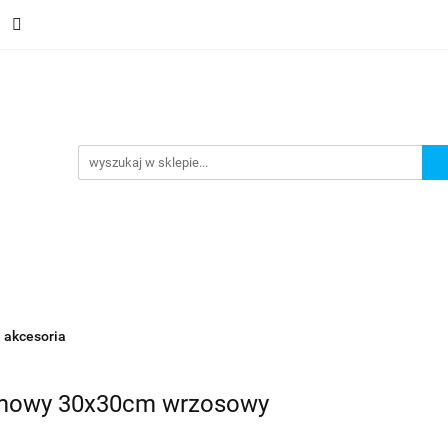
oty
Gryzonie
Ptaki
Rybki
Nowości
Pro
ybki
Nowości
Promocje
 akcesoria
mowy 30x30cm wrzosowy