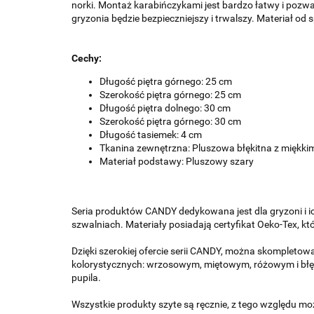
norki. Montaż karabińczykami jest bardzo łatwy i poz
gryzonia będzie bezpieczniejszy i trwalszy. Materiał od
Cechy:
Długość piętra górnego: 25 cm
Szerokość piętra górnego: 25 cm
Długość piętra dolnego: 30 cm
Szerokość piętra górnego: 30 cm
Długość tasiemek: 4 cm
Tkanina zewnętrzna: Pluszowa błękitna z miękki
Materiał podstawy: Pluszowy szary
Seria produktów CANDY dedykowana jest dla gryzoni i ic
szwalniach. Materiały posiadają certyfikat Oeko-Tex, kt
Dzięki szerokiej ofercie serii CANDY, można skompletow
kolorystycznych: wrzosowym, miętowym, różowym i błęk
pupila.
Wszystkie produkty szyte są ręcznie, z tego względu m