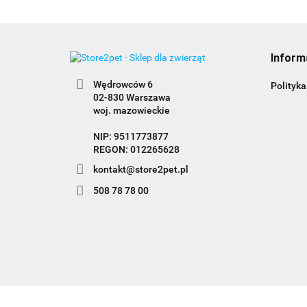
Inform
Wędrowców 6
Polityka
02-830 Warszawa
woj. mazowieckie
NIP: 9511773877
REGON: 012265628
kontakt@store2pet.pl
508 78 78 00