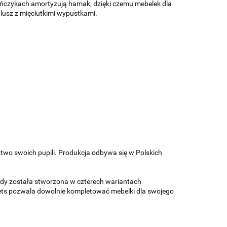
ińczykach amortyzują hamak, dzięki czemu mebelek dla
plusz z mięciutkimi wypustkami.
two swoich pupili. Produkcja odbywa się w Polskich
andy została stworzona w czterech wariantach
ets pozwala dowolnie kompletować mebelki dla swojego