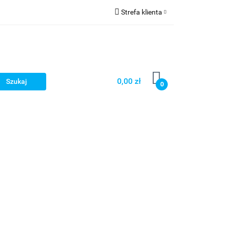
Strefa klienta
mocje
Zaloguj się
Zarejestruj się
Dodaj zgłoszenie
0,00 zł
0