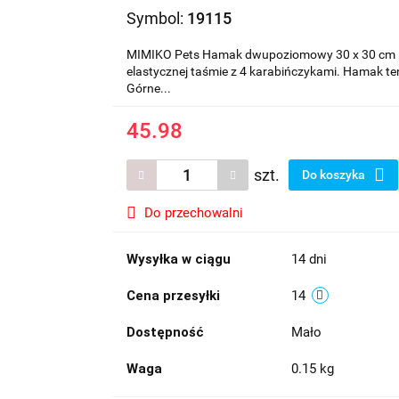
Symbol:
19115
MIMIKO Pets Hamak dwupoziomowy 30 x 30 cm H
elastycznej taśmie z 4 karabińczykami. Hamak te
Górne...
45.98
szt.
Do koszyka
Do przechowalni
Wysyłka w ciągu
14 dni
Cena przesyłki
14
Dostępność
Mało
Waga
0.15 kg