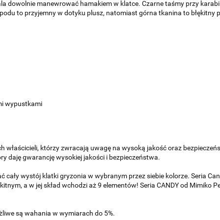
wala dowolnie manewrować hamakiem w klatce. Czarne taśmy przy karab
 spodu to przyjemny w dotyku plusz, natomiast górna tkanina to błękitny 
mi wypustkami
h właścicieli, którzy zwracają uwagę na wysoką jakość oraz bezpieczeńs
óry daję gwarancję wysokiej jakości i bezpieczeństwa.
ać cały wystój klatki gryzonia w wybranym przez siebie kolorze. Seria C
itnym, a w jej skład wchodzi aż 9 elementów! Seria CANDY od Mimiko P
ożliwe są wahania w wymiarach do 5%.