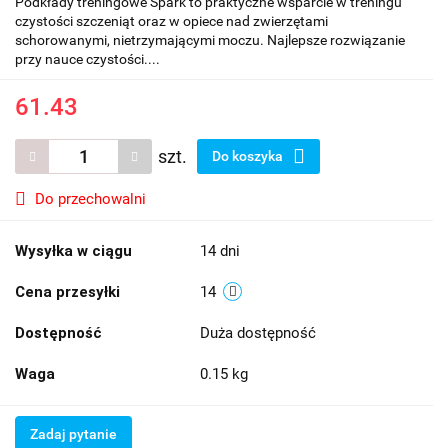
Podkłady treningowe Spark to praktyczne wsparcie w treningu
czystości szczeniąt oraz w opiece nad zwierzętami
schorowanymi, nietrzymającymi moczu. Najlepsze rozwiązanie
przy nauce czystości....
61.43
szt.
Do koszyka
Do przechowalni
Wysyłka w ciągu
14 dni
Cena przesyłki
14
Dostępność
Duża dostępność
Waga
0.15 kg
Zadaj pytanie