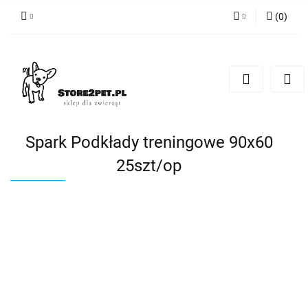
(
0
)
Zaloguj się
Zarejestruj się
Dodaj zgłoszenie
Spark Podkłady treningowe 90x60
25szt/op