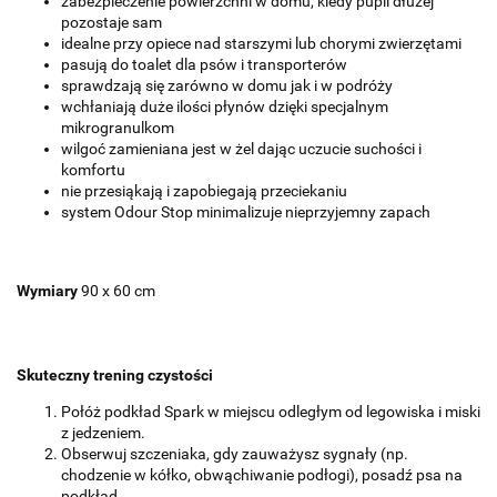
zabezpieczenie powierzchni w domu, kiedy pupil dłużej
pozostaje sam
idealne przy opiece nad starszymi lub chorymi zwierzętami
pasują do toalet dla psów i transporterów
sprawdzają się zarówno w domu jak i w podróży
wchłaniają duże ilości płynów dzięki specjalnym
mikrogranulkom
wilgoć zamieniana jest w żel dając uczucie suchości i
komfortu
nie przesiąkają i zapobiegają przeciekaniu
system Odour Stop minimalizuje nieprzyjemny zapach
Wymiary
90 x 60 cm
Skuteczny trening czystości
Połóż podkład Spark w miejscu odległym od legowiska i miski
z jedzeniem.
Obserwuj szczeniaka, gdy zauważysz sygnały (np.
chodzenie w kółko, obwąchiwanie podłogi), posadź psa na
podkład.